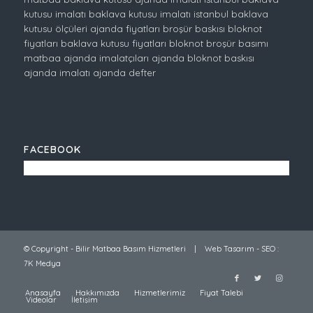
kutusu imalatı
baklava kutusu imalatı istanbul
baklava
kutusu ölçüleri
ajanda fiyatları
broşür baskısı
bloknot
fiyatları
baklava kutusu fiyatları
bloknot
broşür basımı
matbaa
ajanda imalatçıları
ajanda
bloknot baskısı
ajanda imalatı
ajanda defter
FACEBOOK
© Copyright -
Bilir Matbaa Basım Hizmetleri
|
Web Tasarım
-
SEO
:
7K Medya
Anasayfa
Hakkımızda
Hizmetlerimiz
Fiyat Talebi
Videolar
İletişim