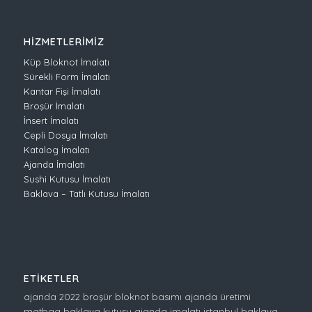
HİZMETLERİMİZ
Küp Bloknot İmalatı
Sürekli Form İmalatı
Kantar Fişi İmalatı
Broşür İmalatı
İnsert İmalatı
Cepli Dosya İmalatı
Katalog İmalatı
Ajanda İmalatı
Sushi Kutusu İmalatı
Baklava – Tatlı Kutusu İmalatı
ETİKETLER
ajanda 2022
broşür
bloknot basımı
ajanda üretimi
matbaa
baklava kutusu
ajanda imalatı istanbul
baklava